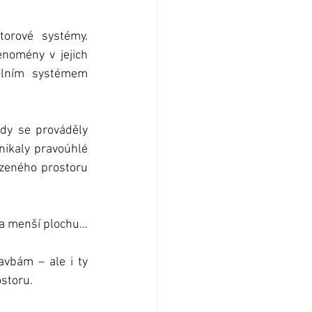
orové systémy. 
nomény v jejich 
álním systémem 
dy se prováděly 
nikaly pravoúhlé 
zeného prostoru 
Pravoúhlá síť je přehlednější, věci jsou skladnější, vejde se víc prostor, věcí i lidí na menší plochu… 
vbám – ale i ty 
ostoru.