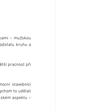
čkami – mužskou 
podstatu kruhu a 
tší pracnost při 
ocní stavebníci 
ychom to udělali 
enském aspektu – 