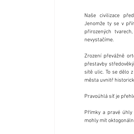
Naše civilizace pře
Jenomže ty se v přír
přirozených tvarech
nevystačíme.
Zrození převážně ort
přestavby středověkýc
sítě ulic. To se děl
města uvnitř historic
Přímky a pravé úhly 
mohly mít oktogonální