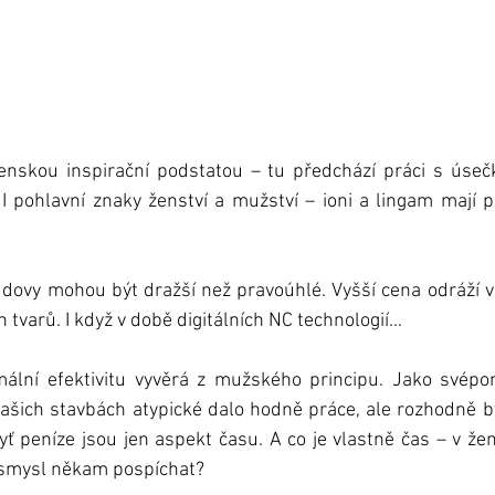
enskou inspirační podstatou – tu předchází práci s úse
 I pohlavní znaky ženství a mužství – ioni a lingam mají 
dovy mohou být dražší než pravoúhlé. Vyšší cena odráží vě
h tvarů. I když v době digitálních NC technologií… 
ální efektivitu vyvěrá z mužského principu. Jako svépom
 našich stavbách atypické dalo hodně práce, ale rozhodně b
yť peníze jsou jen aspekt času. A co je vlastně čas – v ž
 smysl někam pospíchat?