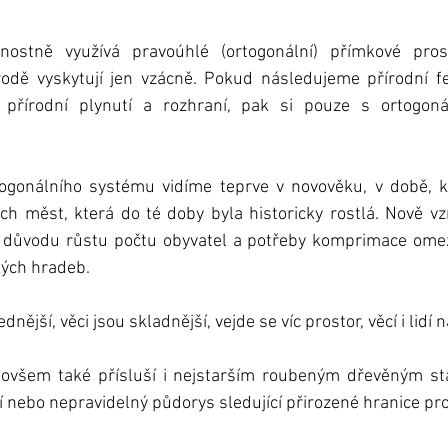
dnostně využívá pravoúhlé (ortogonální) přímkové prost
odě vyskytují jen vzácně. Pokud následujeme přírodní fe
, přírodní plynutí a rozhraní, pak si pouze s ortogon
ogonálního systému vidíme teprve v novověku, v době, k
h měst, která do té doby byla historicky rostlá. Nově vz
o z důvodu růstu počtu obyvatel a potřeby komprimace ome
kých hradeb. 
ovšem také přísluší i nejstarším roubeným dřevěným sta
 nebo nepravidelný půdorys sledující přirozené hranice pr