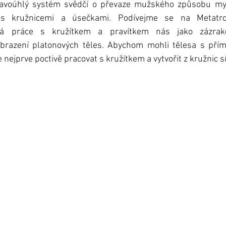
avoúhlý systém svědčí o převaze mužského způsobu myšl
 s kružnicemi a úsečkami. Podívejme se na Metatron
cká práce s kružítkem a pravítkem nás jako zázrak
brazení platonových těles. Abychom mohli tělesa s přím
ejprve poctivě pracovat s kružítkem a vytvořit z kružnic síť