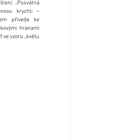
ení. „Posvátná 
ovu krychli – 
em přivede ke 
kovými hranami 
 ve vzoru „květu 