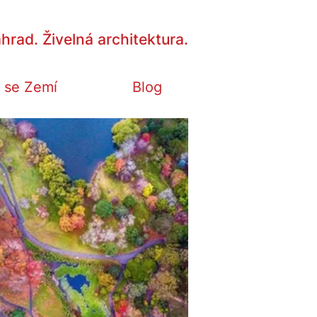
hrad. Živelná architektura.
 se Zemí
Blog