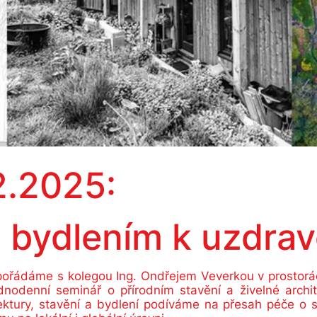
2.2025:
m bydlením k uzdra
pořádáme s kolegou Ing. Ondřejem Veverkou v prostorá
nodenní seminář o přírodním stavění a živelné archit
ektury, stavění a bydlení podíváme na přesah péče o s