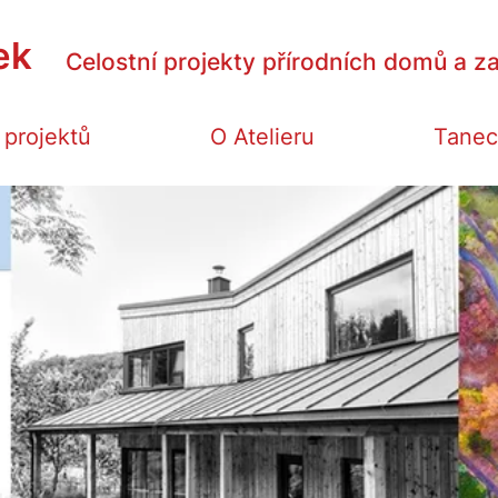
ek
Celostní projekty přírodních domů a za
 projektů
O Atelieru
Tanec