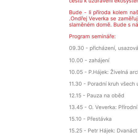
cestu k uzdravení ekosystému
Bude - li příroda kolem na
.Ondřej Veverka se zaměřuje
slaměném domě. Bude s námi
Program semináře:
09.30 - přicházení, usazová
10.00 - zahájení
10.05 - P.Hájek: Živelná arc
11.30 - Poradní kruh všech 
12.15 - Pauza na oběd
13.45 - O. Veverka: Přírod
15.10 - Přestávka
15.25 - Petr Hájek: Dvanáct 