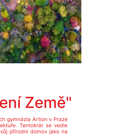
vení Země"
ch gymnázia Artion v Praze
ektuře. Tentokrát se vedle
vůj přírodní domov jako na