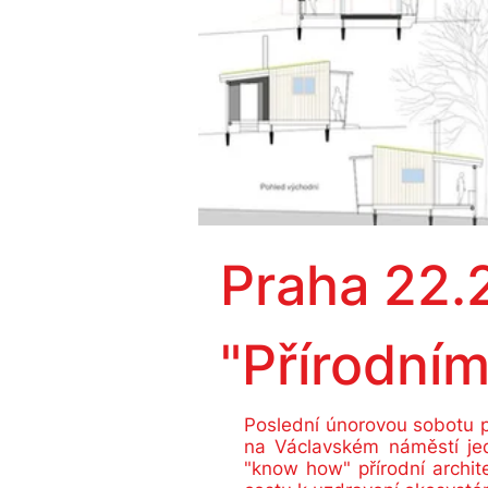
Praha ​22.
"Přírodní
Poslední únorovou sobotu 
na Václavském náměstí jed
"know how" přírodní archit