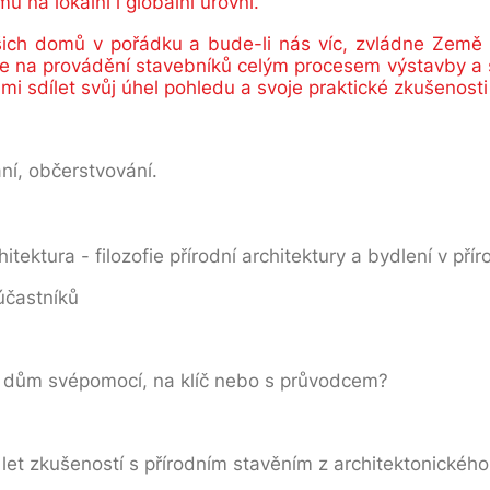
 na lokální i globální úrovni.
šich domů v pořádku a bude-li nás víc, zvládne Země 
 na provádění stavebníků celým procesem výstavby a se 
 sdílet svůj úhel pohledu a svoje praktické zkušenosti
ní, občerstvování.
hitektura - filozofie přírodní architektury a bydlení v př
účastníků
ní dům svépomocí, na klíč nebo s průvodcem?
let zkušeností s přírodním stavěním z architektonického 