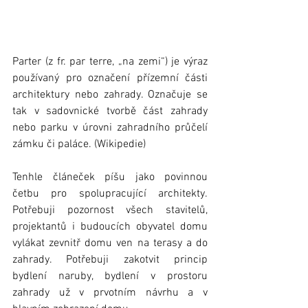
Parter (z fr. par terre, „na zemi“) je výraz 
používaný pro označení přízemní části 
architektury nebo zahrady. Označuje se 
tak v sadovnické tvorbě část zahrady 
nebo parku v úrovni zahradního průčelí 
zámku či paláce. (Wikipedie) 
Tenhle článeček píšu jako povinnou 
četbu pro spolupracující architekty. 
Potřebuji pozornost všech stavitelů, 
projektantů i budoucích obyvatel domu 
vylákat zevnitř domu ven na terasy a do 
zahrady. Potřebuji zakotvit princip 
bydlení naruby, bydlení v prostoru 
zahrady už v prvotním návrhu a v 