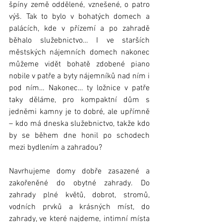
špíny země oddělené, vznešené, o patro 
výš. Tak to bylo v bohatých domech a 
palácích, kde v přízemí a po zahradě 
běhalo služebnictvo… I ve starších 
městských nájemních domech nakonec 
můžeme vidět bohatě zdobené piano 
nobile v patře a byty nájemníků nad ním i 
pod ním… Nakonec… ty ložnice v patře 
taky děláme, pro kompaktní dům s 
jedněmi kamny je to dobré, ale upřímně 
– kdo má dneska služebnictvo, takže kdo 
by se během dne honil po schodech 
mezi bydlením a zahradou?  
Navrhujeme domy dobře zasazené a 
zakořeněné do obytné zahrady. Do 
zahrady plné květů, dobrot, stromů, 
vodních prvků a krásných míst, do 
zahrady, ve které najdeme, intimní místa 