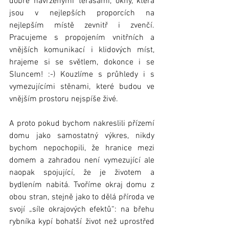
dobře navrženými terasami, okny, která 
jsou v nejlepších proporcích na 
nejlepším místě zevnitř i zvenčí. 
Pracujeme s propojením vnitřních a 
vnějších komunikací i klidových míst, 
hrajeme si se světlem, dokonce i se 
Sluncem! :-) Kouzlíme s průhledy i s 
vymezujícími stěnami, které budou ve 
vnějším prostoru nejspíše živé. 
A proto pokud bychom nakreslili přízemí 
domu jako samostatný výkres, nikdy 
bychom nepochopili, že hranice mezi 
domem a zahradou není vymezující ale 
naopak spojující, že je životem a 
bydlením nabitá. Tvoříme okraj domu z 
obou stran, stejně jako to dělá příroda ve 
svojí „síle okrajových efektů“: na břehu 
rybníka kypí bohatší život než uprostřed 