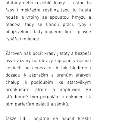
hlubiny nebo rozlehlé louky – rostou tu 
řasy i mokřadní rostliny, jsou tu hustá 
houští a vrbiny se spoustou hmyzu a 
ptactva, tady se líhnou ptáci, ryby i 
obojživelníci, tady najdeme lidi – plavce 
rybáře i milence.
Zároveň náš pocit krásy, jistoty a bezpečí 
bývá vázaný na obrazy zapsané v našich 
kostech po generace. A tak hledíme i 
dozadu, k zápražím a prahům starých 
chalup, k podloubím, ke starověkým 
protikusům, atriím a impluviím, ke 
středomořským pergolám a nakonec i k 
těm parterům paláců a zámků.
Takže lidi… pojďme se naučit kreslit 
kromě zdí, schodišť, skříní, postelí, stolů 
a gauče také květiny, záhony, jezírka, 