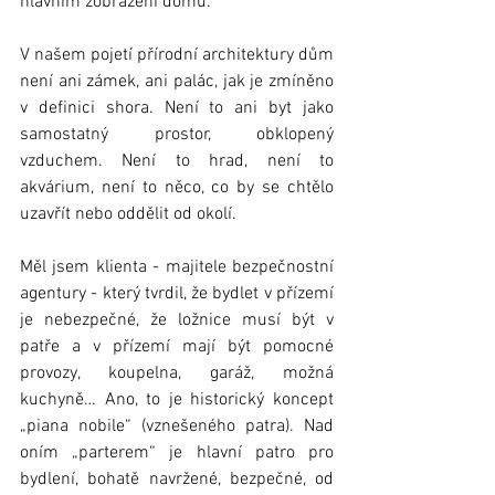
hlavním zobrazení domu.
V našem pojetí přírodní architektury dům 
není ani zámek, ani palác, jak je zmíněno 
v definici shora. Není to ani byt jako 
samostatný prostor, obklopený 
vzduchem. Není to hrad, není to 
akvárium, není to něco, co by se chtělo 
uzavřít nebo oddělit od okolí.
Měl jsem klienta - majitele bezpečnostní 
agentury - který tvrdil, že bydlet v přízemí 
je nebezpečné, že ložnice musí být v 
patře a v přízemí mají být pomocné 
provozy, koupelna, garáž, možná 
kuchyně… Ano, to je historický koncept 
„piana nobile“ (vznešeného patra). Nad 
oním „parterem“ je hlavní patro pro 
bydlení, bohatě navržené, bezpečné, od 