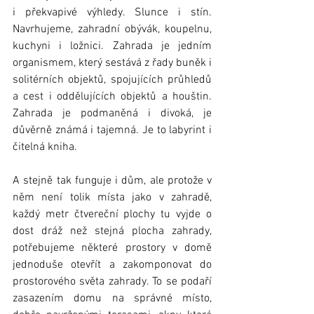
i překvapivé výhledy. Slunce i stín. 
Navrhujeme, zahradní obývák, koupelnu, 
kuchyni i ložnici. Zahrada je jedním 
organismem, který sestává z řady buněk i 
solitérních objektů, spojujících průhledů 
a cest i oddělujících objektů a houštin. 
Zahrada je podmaněná i divoká, je 
důvěrně známá i tajemná. Je to labyrint i 
čitelná kniha.
A stejně tak funguje i dům, ale protože v 
něm není tolik místa jako v zahradě, 
každý metr čtvereční plochy tu vyjde o 
dost dráž než stejná plocha zahrady, 
potřebujeme některé prostory v domě 
jednoduše otevřít a zakomponovat do 
prostorového světa zahrady. To se podaří 
zasazením domu na správné místo, 